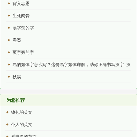
背义忘恩
生死肉骨
鬲字旁的字
卷冕
页字旁的字
易的繁体字怎么写？这份易字繁体详解，助你正确书写汉字_汉
字繁体学习
秋溟
为您推荐
钱包的英文
仆人的英文
看电影的英文