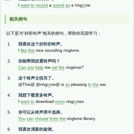
I
want
to
record
a
sound
as
a ring
to
ne.
相关例句
以下是与"好听铃声"相关的例句，帮助你巩固学习：
我喜欢这个好听的铃声。
I
like
this
nice sounding ringtone.
你能帮我设置铃声吗？
Can
you
help
me
set
the
ringtone?
这个铃声太悦耳了。
@This@ @ring
to
ne@ is
so
pleasing
to
the
ear.
我想下载更多铃声。
I
want
to
download
more
ring
to
nes.
你可以从铃声库中选择。
You
can
choose
from
the
ringtone library.
我喜欢清新的旋律。