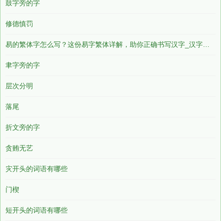
鼓字旁的字
修德慎罚
易的繁体字怎么写？这份易字繁体详解，助你正确书写汉字_汉字繁体学习
聿字旁的字
层次分明
落尾
折文旁的字
贪贿无艺
灾开头的词语有哪些
门楔
短开头的词语有哪些