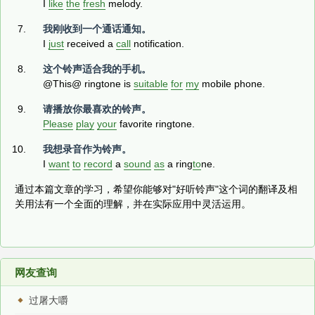
I
like
the
fresh
melody.
我刚收到一个通话通知。
I
just
received a
call
notification.
这个铃声适合我的手机。
@This@ ringtone is
suitable
for
my
mobile phone.
请播放你最喜欢的铃声。
Please
play
your
favorite ringtone.
我想录音作为铃声。
I
want
to
record
a
sound
as
a ring
to
ne.
通过本篇文章的学习，希望你能够对"好听铃声"这个词的翻译及相
关用法有一个全面的理解，并在实际应用中灵活运用。
网友查询
过屠大嚼