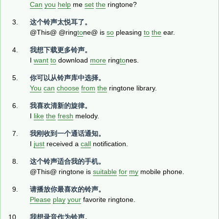
Can
you
help
me
set
the
ringtone?
这个铃声太悦耳了。
@This@ @ring
to
ne@ is
so
pleasing
to
the
ear.
我想下载更多铃声。
I
want
to
download
more
ring
to
nes.
你可以从铃声库中选择。
You
can
choose
from
the
ringtone library.
我喜欢清新的旋律。
I
like
the
fresh
melody.
我刚收到一个通话通知。
I
just
received a
call
notification.
这个铃声适合我的手机。
@This@ ringtone is
suitable
for
my
mobile phone.
请播放你最喜欢的铃声。
Please
play
your
favorite ringtone.
我想录音作为铃声。