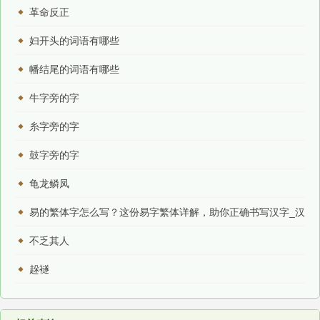
革命反正
妇开头的词语有哪些
幡结尾的词语有哪些
牛字旁的字
糸字旁的字
鼓字旁的字
龟龙鳞凤
易的繁体字怎么写？这份易字繁体详解，助你正确书写汉字_汉
字繁体学习
不乏其人
趓襚