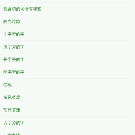
包含切的词语有哪些
驹光过隙
非字旁的字
風字旁的字
長字旁的字
閠字旁的字
亿载
威风凛凛
茫然若迷
舌字旁的字