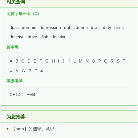
相关查询
同首字母开头（D）
dusk
domain
depression
debt
dense
draft
dirty
drink
deceive
drive
dish
deceive
首字母
A
B
C
D
E
F
G
H
I
J
K
L
M
N
O
P
Q
R
S
T
U
V
W
X
Y
Z
等级考试
CET4
TEM4
为您推荐
【path】的翻译、意思