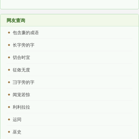
网友查询
包含廉的成语
长字旁的字
切合时宜
征敛无度
彐字旁的字
闻宠若惊
利利拉拉
运同
巫史