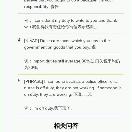
responsibility. 责任
例：I consider it my duty to write to you and thank
you.我觉得我有责任给你写信表示感谢。
4.
[N-VAR] Duties are taxes which you pay to the
government on goods that you buy. 税
例：Import duties still average 30%.进口关税平均仍
为30%。
5.
[PHRASE] If someone such as a police officer or a
nurse is off duty, they are not working. If someone is
on duty, they are working. 下班; 上班
例：I'm off duty.我下班了。
相关问答