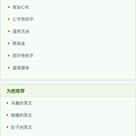
发短心长
匕字旁的字
荡然无余
两张皮
靣字旁的字
逾墙避命
为您推荐
乐趣的英文
咳嗽的英文
肚子的英文