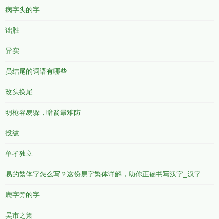
病字头的字
诎胜
异实
员结尾的词语有哪些
改头换尾
明枪容易躲，暗箭最难防
投绂
单孑独立
易的繁体字怎么写？这份易字繁体详解，助你正确书写汉字_汉字繁体学习
鹿字旁的字
吴市之箫