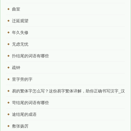
曲室
迁延观望
年久失修
无虑无忧
扑结尾的词语有哪些
疏钟
里字旁的字
易的繁体字怎么写？这份易字繁体详解，助你正确书写汉字_汉
字繁体学习
苛结尾的词语有哪些
途结尾的成语
敷张扬厉