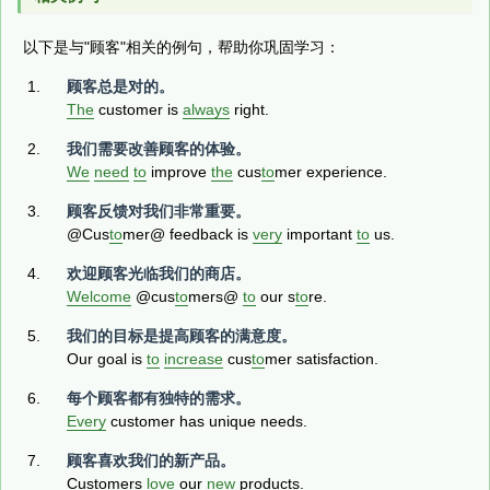
以下是与"顾客"相关的例句，帮助你巩固学习：
顾客总是对的。
The
customer is
always
right.
我们需要改善顾客的体验。
We
need
to
improve
the
cus
to
mer experience.
顾客反馈对我们非常重要。
@Cus
to
mer@ feedback is
very
important
to
us.
欢迎顾客光临我们的商店。
Welcome
@cus
to
mers@
to
our s
to
re.
我们的目标是提高顾客的满意度。
Our goal is
to
increase
cus
to
mer satisfaction.
每个顾客都有独特的需求。
Every
customer has unique needs.
顾客喜欢我们的新产品。
Customers
love
our
new
products.