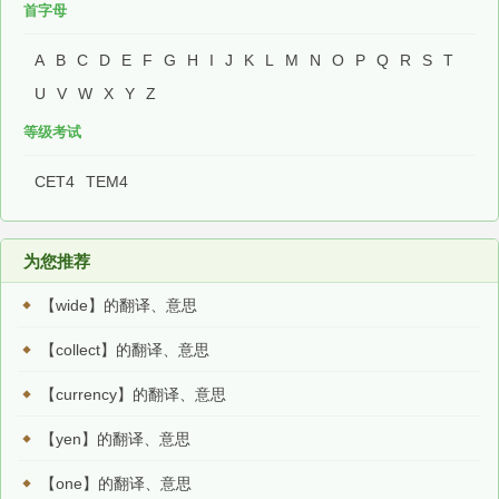
首字母
A
B
C
D
E
F
G
H
I
J
K
L
M
N
O
P
Q
R
S
T
U
V
W
X
Y
Z
等级考试
CET4
TEM4
为您推荐
【wide】的翻译、意思
【collect】的翻译、意思
【currency】的翻译、意思
【yen】的翻译、意思
【one】的翻译、意思