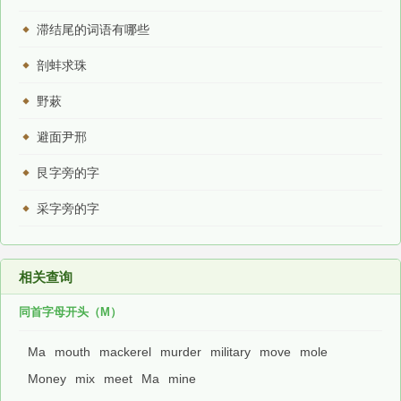
滞结尾的词语有哪些
剖蚌求珠
野蔌
避面尹邢
艮字旁的字
采字旁的字
相关查询
同首字母开头（M）
Ma
mouth
mackerel
murder
military
move
mole
Money
mix
meet
Ma
mine