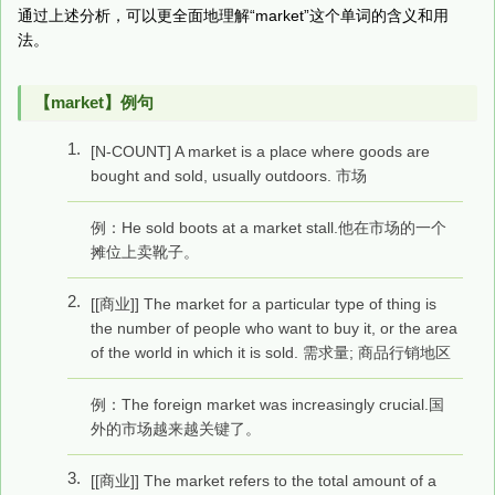
通过上述分析，可以更全面地理解“market”这个单词的含义和用
法。
【market】例句
1.
[N-COUNT] A market is a place where goods are
bought and sold, usually outdoors. 市场
例：He sold boots at a market stall.他在市场的一个
摊位上卖靴子。
2.
[[商业]] The market for a particular type of thing is
the number of people who want to buy it, or the area
of the world in which it is sold. 需求量; 商品行销地区
例：The foreign market was increasingly crucial.国
外的市场越来越关键了。
3.
[[商业]] The market refers to the total amount of a