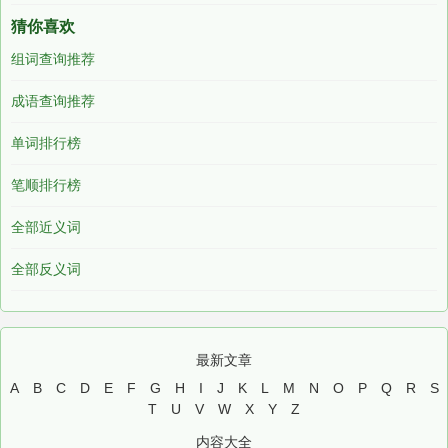
猜你喜欢
组词查询推荐
成语查询推荐
单词排行榜
笔顺排行榜
全部近义词
全部反义词
最新文章
A
B
C
D
E
F
G
H
I
J
K
L
M
N
O
P
Q
R
S
T
U
V
W
X
Y
Z
内容大全