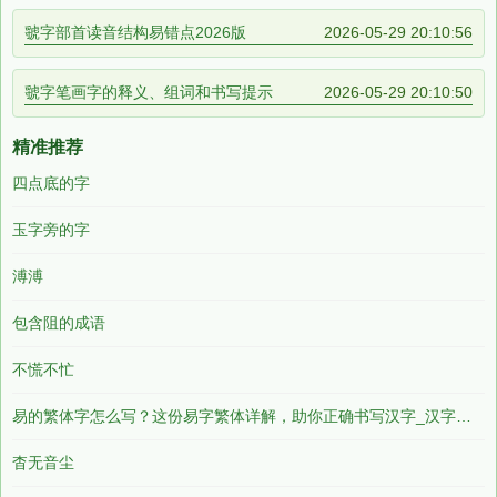
虢字部首读音结构易错点2026版
2026-05-29 20:10:56
虢字笔画字的释义、组词和书写提示
2026-05-29 20:10:50
精准推荐
四点底的字
玉字旁的字
溥溥
包含阻的成语
不慌不忙
易的繁体字怎么写？这份易字繁体详解，助你正确书写汉字_汉字繁体学习
杳无音尘