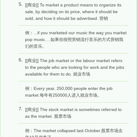
5.
[[商业]] To market a product means to organize its
sale, by deciding on its price, where it should be
sold, and how it should be advertised. 营销
例：...if you marketed our music the way you market
pop music.…如果你按照营销流行音乐的方式营销我
们的音乐。
6.
[[商业]] The job market or the labour market refers
to the people who are looking for work and the jobs
available for them to do. 就业市场
例：Every year, 250,000 people enter the job
market.每年有250000人进入就业市场。
7.
[[商业]] The stock market is sometimes referred to
as the market. 股票市场
例：The market collapsed last October.股票市场去