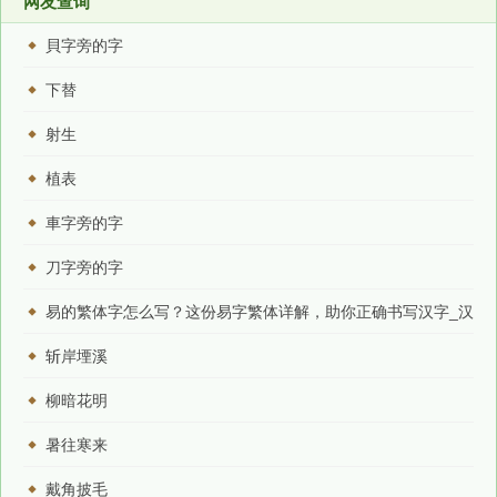
网友查询
貝字旁的字
下替
射生
植表
車字旁的字
刀字旁的字
易的繁体字怎么写？这份易字繁体详解，助你正确书写汉字_汉
字繁体学习
斩岸堙溪
柳暗花明
暑往寒来
戴角披毛