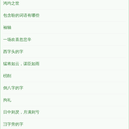
鸿均之世
包含盼的词语有哪些
袖轴
一场欢喜忽悲辛
西字头的字
猛将如云，谋臣如雨
杒削
倒八字的字
拘礼
日中则昃，月满则亏
彐字旁的字