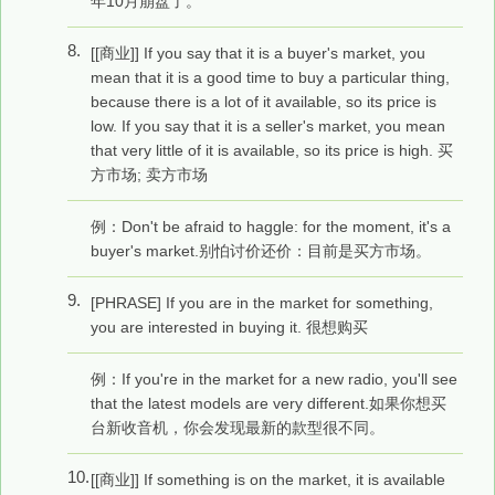
年10月崩盘了。
8.
[[商业]] If you say that it is a buyer's market, you
mean that it is a good time to buy a particular thing,
because there is a lot of it available, so its price is
low. If you say that it is a seller's market, you mean
that very little of it is available, so its price is high. 买
方市场; 卖方市场
例：Don't be afraid to haggle: for the moment, it's a
buyer's market.别怕讨价还价：目前是买方市场。
9.
[PHRASE] If you are in the market for something,
you are interested in buying it. 很想购买
例：If you're in the market for a new radio, you'll see
that the latest models are very different.如果你想买
台新收音机，你会发现最新的款型很不同。
10.
[[商业]] If something is on the market, it is available