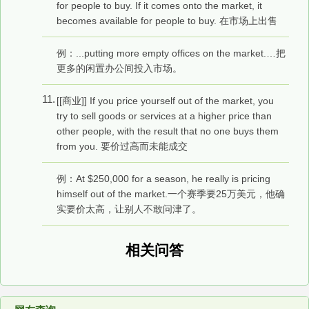
for people to buy. If it comes onto the market, it
becomes available for people to buy. 在市场上出售
例：...putting more empty offices on the market.…把
更多的闲置办公间投入市场。
11.
[[商业]] If you price yourself out of the market, you
try to sell goods or services at a higher price than
other people, with the result that no one buys them
from you. 要价过高而未能成交
例：At $250,000 for a season, he really is pricing
himself out of the market.一个赛季要25万美元，他确
实要价太高，让别人不敢问津了。
相关问答