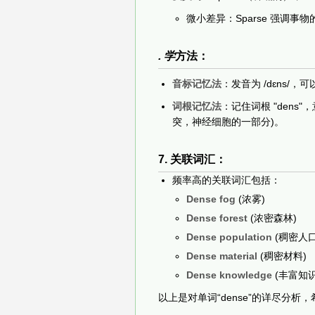
微小差异：Sparse 强调事物
. 学
方法：
音标记忆法
：发音为 /dɛns/
词根记忆法
：记住词根 "dens"
突，神经细胞的一部分)。
7. 关联词汇：
频率高的关联词汇包括：
Dense fog
(浓雾)
Dense forest
(浓密森林)
Dense population
(稠密人口
Dense material
(稠密材料)
Dense knowledge
(丰富知识
以上是对单词“dense”的详尽分