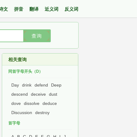
诗文
拼音
翻译
近义词
反义词
查询
相关查询
同首字母开头（D）
Day
drink
defend
Deep
descend
deceive
dust
dove
dissolve
deduce
Discussion
destroy
首字母
A
B
C
D
E
F
G
H
I
J