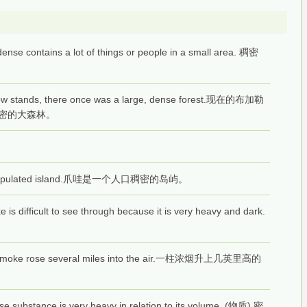
dense contains a lot of things or people in a small area. 稠密
 stands, there once was a large, dense forest.现在的布加勒
密的大森林。
y populated island.爪哇是一个人口稠密的岛屿。
is difficult to see through because it is very heavy and dark.
smoke rose several miles into the air.一柱浓烟升上几英里高的
se substance is very heavy in relation to its volume. (物质) 密